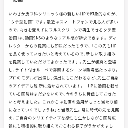
いわさか皮フ科クリニック様の新しいHPで印象的なのが、
"タテ型動画" です。最近はスマートフォンで見る人が多い
ので、向きを変えずにフルスクリーンで再生できるタテ型
動画 は、動画SNSのようなリアル感が訴求できます。 ディ
レクターからの提案にも即決だったそうで、 「この先もHP
を長く使っていきたいと考えているので、新しい取り組み
を提案していただけてよかったです」 。先生が颯爽と登場
し、ライト付きルーペで診察するシーンは臨場感たっぷり。
プロのモデルが出演し、演出にもこだわるなど、先生ご自身
のアイデアも随 所に活かされています。 「HPに動画を載せ
ている医院はまだ少ないので、今のうちに発信しておきた
いと考えました。 これからは動画の活用がもっと当たり前
になっていくでしょうね」と岩阪先生。常に時代の先を見据
え、ご自身のクリエイティブな感性も生かしながら医院広
報にも積極的に取り組んでおられる様子がうかがえまし