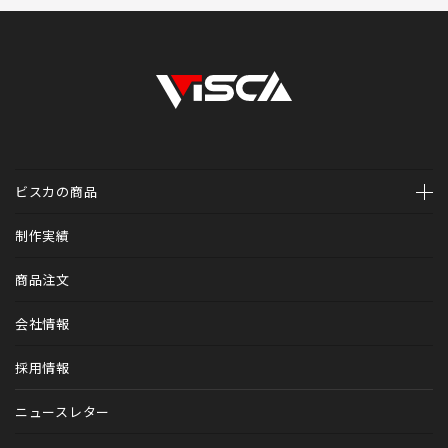
ビスカの商品
ホームページ制作
制作実績
診療予約システム（医科・歯科）Mr.WEB予約
商品注文
診療予約システム（歯科専用）V-apo
会社情報
トータルブランディング
採用情報
カルテファイル
ニュースレター
歯科医院アイテム