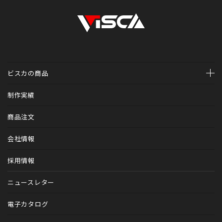
ビスカの商品
ホームページ制作
制作実績
診療予約システム（医科・歯科）Mr.WEB予約
商品注文
診療予約システム（歯科専用）V-apo
会社情報
トータルブランディング
採用情報
カルテファイル
ニュースレター
歯科医院アイテム
電子カタログ
動物病院アイテム