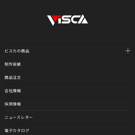
ビスカの商品
ホームページ制作
制作実績
診療予約システム（医科・歯科）Mr.WEB予約
商品注文
診療予約システム（歯科専用）V-apo
会社情報
トータルブランディング
採用情報
カルテファイル
ニュースレター
歯科医院アイテム
電子カタログ