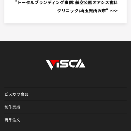
"トータルブランディング事例：航空公園オアシス歯科
クリニック/埼玉県所沢市" >>>
ビスカの商品
ホームページ制作
制作実績
診療予約システム（医科・歯科）Mr.WEB予約
商品注文
診療予約システム（歯科専用）V-apo