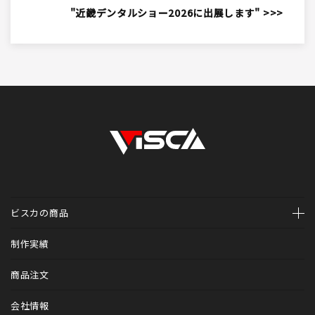
"近畿デンタルショー2026に出展します" >>>
ビスカの商品
ホームページ制作
制作実績
診療予約システム（医科・歯科）Mr.WEB予約
商品注文
診療予約システム（歯科専用）V-apo
会社情報