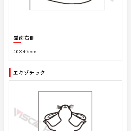
猫歯右側
40×40mm
エキゾチック