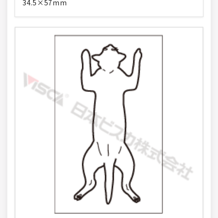
34.5×57mm