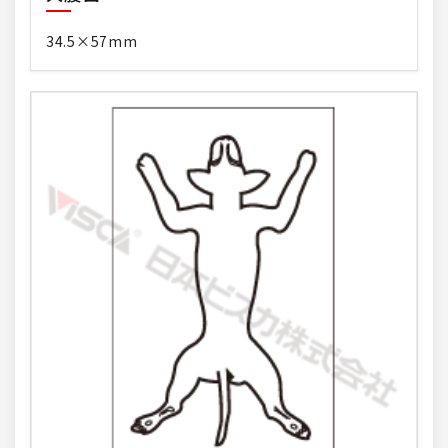
34.5×57mm