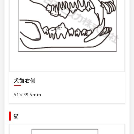
犬歯右側
51×39.5mm
猫